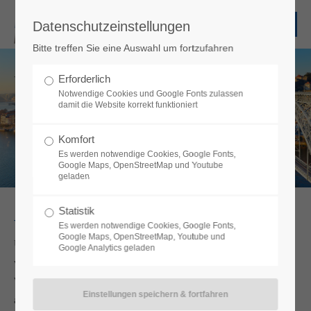
Datenschutzeinstellungen
Bitte treffen Sie eine Auswahl um fortzufahren
We move your show!
Erforderlich
Notwendige Cookies und Google Fonts zulassen
damit die Website korrekt funktioniert
Komfort
Es werden notwendige Cookies, Google Fonts,
Google Maps, OpenStreetMap und Youtube
geladen
Statistik
Wir helfen – aus innerer Überzeugung
Es werden notwendige Cookies, Google Fonts,
Google Maps, OpenStreetMap, Youtube und
Unsere Geschäftstätigkeit hat Auswirkungen auf unser
Google Analytics geladen
wirtschaftliches Umfeld, unsere Mitarbeiter und unsere Umwelt.
Wir sind uns dieser unternehmerischen Verpflichtung bewusst -
aus unserem Selbstverständnis leitet sich unser Handeln ab. So